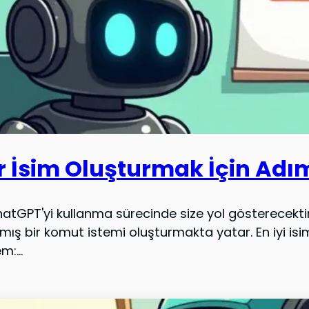
 İsim Oluşturmak İçin Adı
hatGPT'yi kullanma sürecinde size yol gösterecek
lmış bir komut istemi oluşturmakta yatar. En iyi isim
m:...