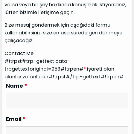
varsa veya bir şey hakkında konuşmak istiyorsanız,
lütfen bizimle iletişime geçin.
Bize mesaj göndermek için aşağıdaki formu
kullanabilirsiniz; size en kısa sürede geri dönmeye
çalışacağız.
Contact Me
#!trpst#trp-gettext data-
trpgettextoriginal=953#!trpen#
*
işareti olan
alanlar zorunludur#!trpst#/trp-gettext#!trpen#
Name
*
Email
*