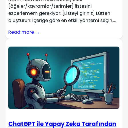
[öğeler/kavramlar/terimler] listesini
ezberlemem gerekiyor: [Listeyi giriniz] Lütfen
oluşturun: İçeriğe göre en etkili yöntemi seçin....
Read more →
ChatGPT ile Yapay Zeka Tarafından