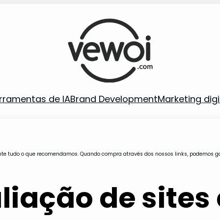
rramentas de IA
Brand Development
Marketing digi
te tudo o que recomendamos. Quando compra através dos nossos links, podemos 
liação de sites