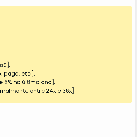
aS].
, pago, etc.].
e X% no último ano].
ormalmente entre 24x e 36x].