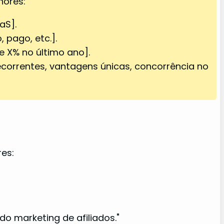
nores:
aS].
, pago, etc.].
e X% no último ano].
recorrentes, vantagens únicas, concorrência no
res:
o marketing de afiliados."