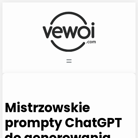
Przejdź
do
treści
Mistrzowskie
prompty ChatGPT
do generowania