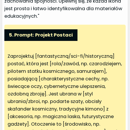
zachowania spójności. Upewnij się, że każda ikona
jest prosta i łatwo identyfikowalna dla materiałów
edukacyjnych."
5. Prompt: Projekt Postaci
Zaprojektuj [fantastyczną/sci-fi/historyczną]
postać, która jest [rola/zawód, np. czarodziejem,
pilotem statku kosmicznego, samurajem],
posiadającą [charakterystyczne cechy, np.
świecące oczy, cybernetyczne ulepszenia,
ozdobną zbroję]. Jest ubrana w [styl
ubrania/zbroi, np. podarte szaty, obcisły
skafander kosmiczny, tradycyjne kimono] z
[akcesoria, np. magiczna laska, futurystyczne
gadżety]. Otoczenie to [środowisko, np.