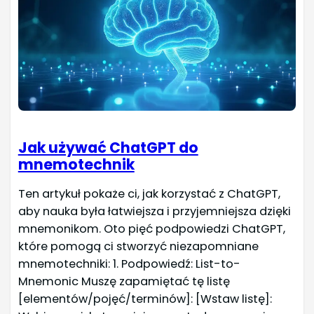
Jak używać ChatGPT do
mnemotechnik
Ten artykuł pokaże ci, jak korzystać z ChatGPT,
aby nauka była łatwiejsza i przyjemniejsza dzięki
mnemonikom. Oto pięć podpowiedzi ChatGPT,
które pomogą ci stworzyć niezapomniane
mnemotechniki: 1. Podpowiedź: List-to-
Mnemonic Muszę zapamiętać tę listę
[elementów/pojęć/terminów]: [Wstaw listę]: