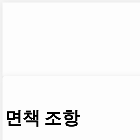
콘
텐
츠
로
바
로
가
기
면책 조항