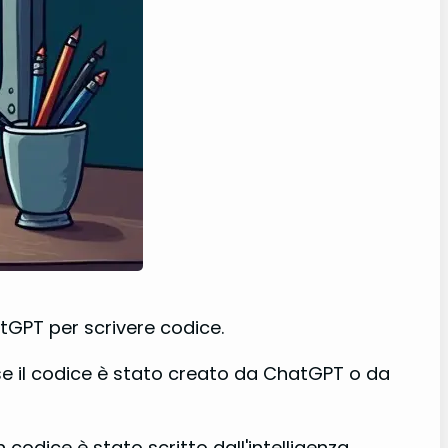
atGPT per scrivere codice.
re se il codice è stato creato da ChatGPT o da
odice è stato scritto dall'intelligenza