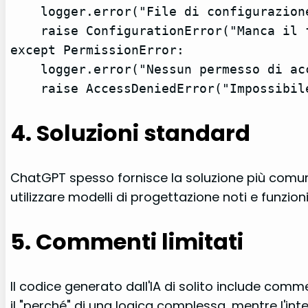
    logger.error("File di configurazione mancante nel percorso: %s", config_path)

    raise ConfigurationError("Manca il file di configurazione richiesto")

except PermissionError:

    logger.error("Nessun permesso di accesso al file: %s", config_path)

    raise AccessDeniedError("Impossib
4. Soluzioni standard
ChatGPT spesso fornisce la soluzione più comun
utilizzare modelli di progettazione noti e funzion
5. Commenti limitati
Il codice generato dall'IA di solito include com
il "perché" di una logica complessa, mentre l'int