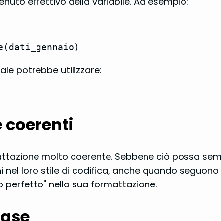
tenuto effettivo della variabile. Ad esempio:
e(dati_gennaio)
iale potrebbe utilizzare:
e coerenti
tazione molto coerente. Sebbene ciò possa sembrar
i nel loro stile di codifica, anche quando seguono l
po perfetto" nella sua formattazione.
base