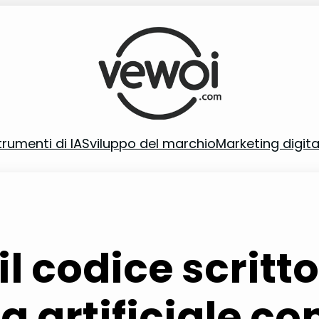
trumenti di IA
Sviluppo del marchio
Marketing digita
l codice scritt
za artificiale c