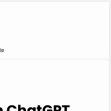
le
o
on ChatGPT