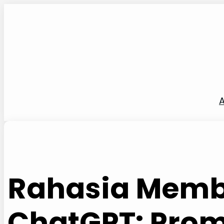
Lewati
ke
konten
A
Rahasia Memb
ChatGPT: Prom