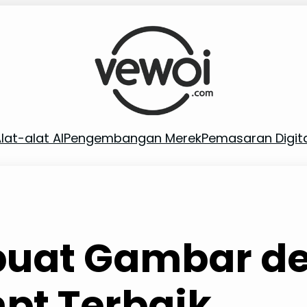
lat-alat AI
Pengembangan Merek
Pemasaran Digit
uat Gambar d
pt Terbaik