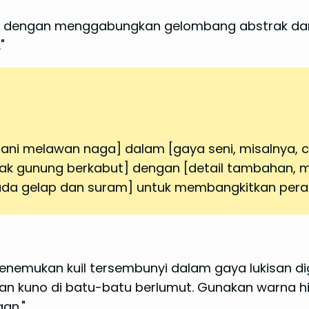
y, dengan menggabungkan gelombang abstrak dan 
"
rani melawan naga] dalam [gaya seni, misalnya, cat 
ncak gunung berkabut] dengan [detail tambahan, m
a gelap dan suram] untuk membangkitkan perasa
enemukan kuil tersembunyi dalam gaya lukisan digi
an kuno di batu-batu berlumut. Gunakan warna h
an."