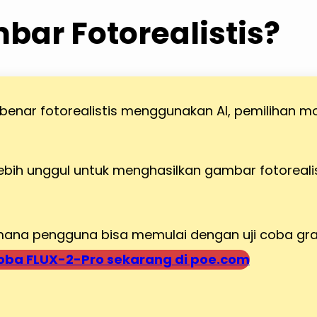
ar Fotorealistis?
enar fotorealistis menggunakan AI, pemilihan m
lebih unggul untuk menghasilkan gambar fotoreali
 mana pengguna bisa memulai dengan uji coba gr
oba FLUX-2-Pro sekarang di poe.com