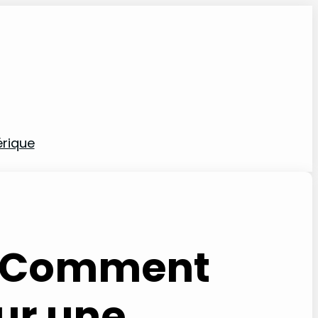
rique
 : Comment
our une