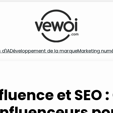
 d'IA
Développement de la marque
Marketing numé
nfluence et SEO
 influenceurs p