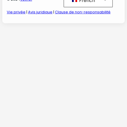
French
Vie privée
|
Avis juridique
|
Clause de non-responsabilité