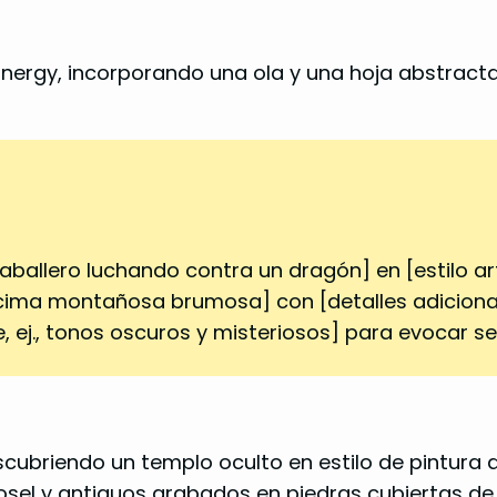
ergy, incorporando una ola y una hoja abstractas
aballero luchando contra un dragón] en [estilo artís
cima montañosa brumosa] con [detalles adicional
 ej., tonos oscuros y misteriosos] para evocar sen
scubriendo un templo oculto en estilo de pintura 
osel y antiguos grabados en piedras cubiertas de 