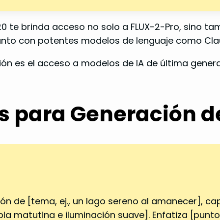
20 te brinda acceso no solo a FLUX-2-Pro, sino t
junto con potentes modelos de lenguaje como Cla
ción es el acceso a modelos de IA de última gener
s para Generación d
ión de [tema, ej., un lago sereno al amanecer], ca
la matutina e iluminación suave]. Enfatiza [puntos f