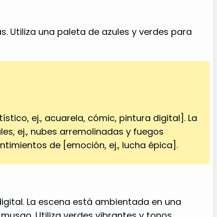
. Utiliza una paleta de azules y verdes para
tico, ej., acuarela, cómic, pintura digital]. La
es, ej., nubes arremolinadas y fuegos
timientos de [emoción, ej., lucha épica].
digital. La escena está ambientada en una
musgo. Utiliza verdes vibrantes y tonos