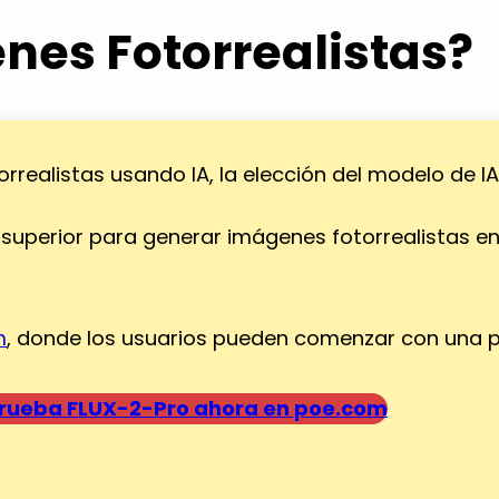
es Fotorrealistas?
ealistas usando IA, la elección del modelo de IA
uperior para generar imágenes fotorrealistas e
m
, donde los usuarios pueden comenzar con una p
rueba FLUX-2-Pro ahora en poe.com