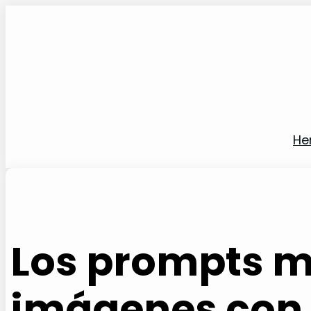
Saltar
al
contenido
He
Los prompts m
imágenes con